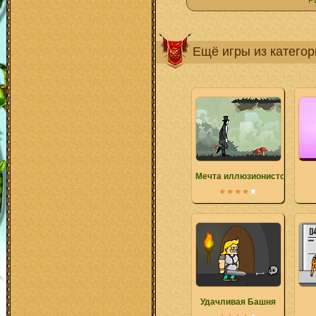
Р
Ещё игры из катего
Мечта иллюзионистов
Удачливая Башня