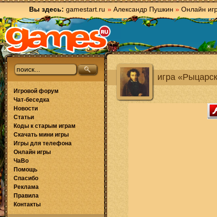
Вы здесь:
gamestart.ru
»
Александр Пушкин
»
Онлайн иг
игра «Рыцарс
Игровой форум
Чат-беседка
Новости
Статьи
Коды к старым играм
Скачать мини игры
Игры для телефона
Онлайн игры
ЧаВо
Помощь
Спасибо
Реклама
Правила
Контакты