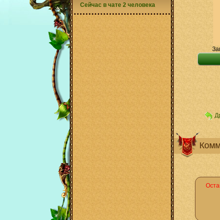
Сейчас в чате 2 человека
За
Д
Комм
Оста