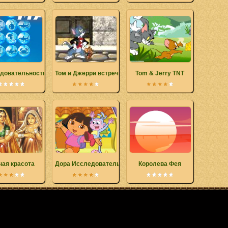
довательность в океане
Том и Джерри встречают Шерлока Холмса
Tom & Jerry TNT
ная красота
Дора Исследователь Достичь Башмачка
Королева Фея