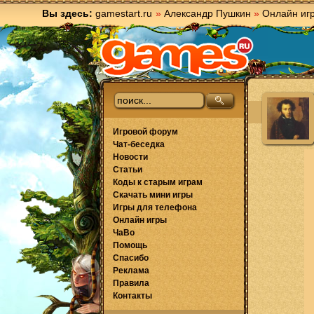
Вы здесь:
gamestart.ru
»
Александр Пушкин
»
Онлайн иг
Игровой форум
Чат-беседка
Новости
Статьи
Коды к старым играм
Скачать мини игры
Игры для телефона
Онлайн игры
ЧаВо
Помощь
Спасибо
Реклама
Правила
Контакты