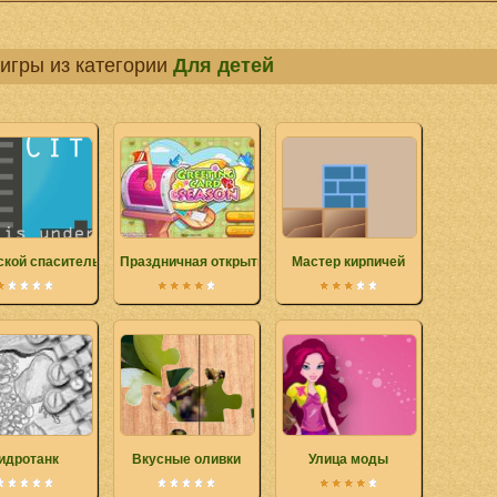
игры из категории
Для детей
ской спаситель
Праздничная открытка
Мастер кирпичей
идротанк
Вкусные оливки
Улица моды