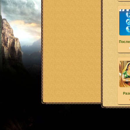
После
Раз