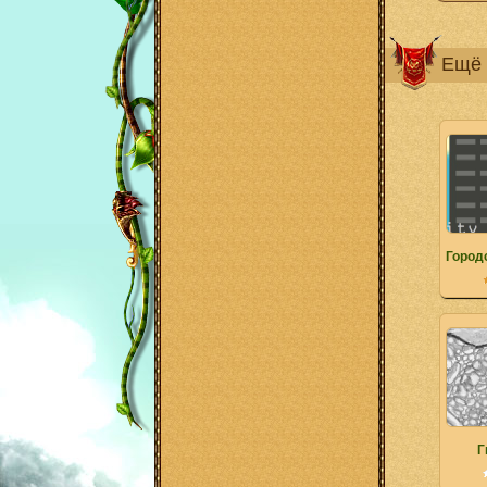
Ещё 
Город
Г