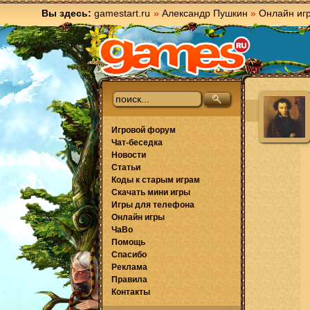
Вы здесь:
gamestart.ru
»
Александр Пушкин
»
Онлайн иг
Игровой форум
Чат-беседка
Новости
Статьи
Коды к старым играм
Скачать мини игры
Игры для телефона
Онлайн игры
ЧаВо
Помощь
Спасибо
Реклама
Правила
Контакты