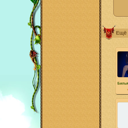
Ещё 
Билья