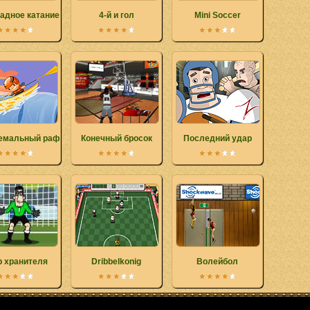
адное катание
4-й и гол
Mini Soccer
емальный рафтинг
Конечный бросок
Последний удар
р хранителя
Dribbelkonig
Волейбол