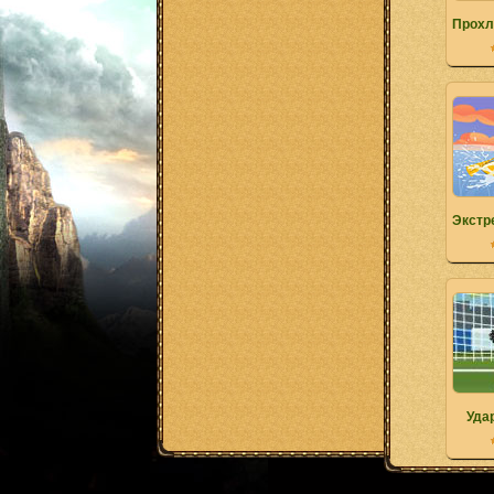
Прохл
Экстр
Уда