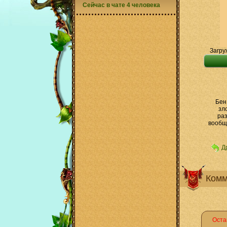
Сейчас в чате 4 человека
Загру
Бен
зл
раз
вообще
Д
Комм
Оста