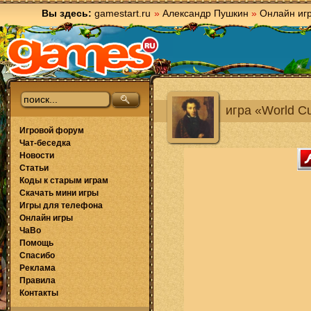
Вы здесь:
gamestart.ru
»
Александр Пушкин
»
Онлайн иг
игра «World C
Игровой форум
Чат-беседка
Новости
Статьи
Коды к старым играм
Скачать мини игры
Игры для телефона
Онлайн игры
ЧаВо
Помощь
Спасибо
Реклама
Правила
Контакты