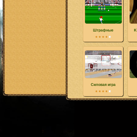
Штрафные
K
Силовая игра