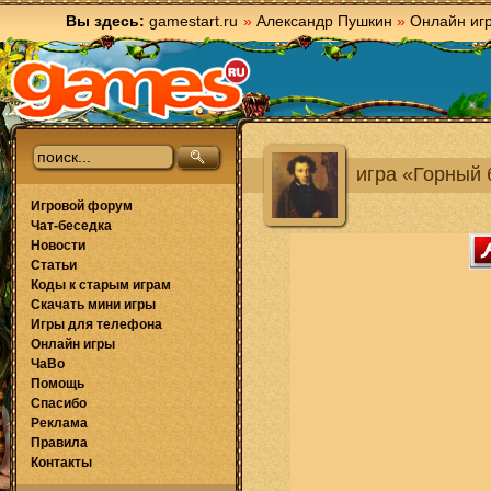
Вы здесь:
gamestart.ru
»
Александр Пушкин
»
Онлайн иг
игра «Горный 
Игровой форум
Чат-беседка
Новости
Статьи
Коды к старым играм
Скачать мини игры
Игры для телефона
Онлайн игры
ЧаВо
Помощь
Спасибо
Реклама
Правила
Контакты