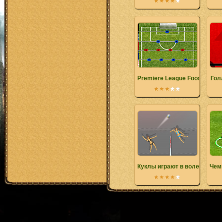
Premiere League Foosball
Гол
Куклы играют в волейбол
Чем