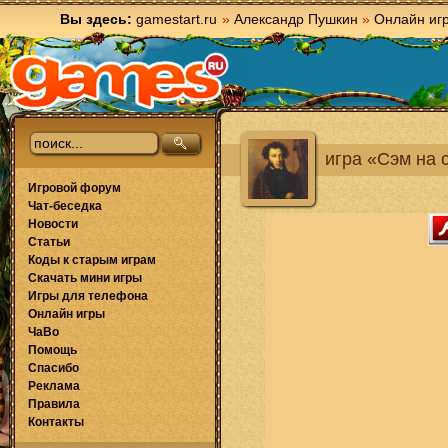
Вы здесь:
gamestart.ru
»
Александр Пушкин
»
Онлайн иг
игра «Сэм на 
Игровой форум
Чат-беседка
Новости
Статьи
Коды к старым играм
Скачать мини игры
Игры для телефона
Онлайн игры
ЧаВо
Помощь
Спасибо
Реклама
Правила
Контакты