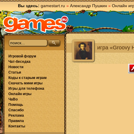
Вы здесь:
gamestart.ru
»
Александр Пушкин
»
Онлайн иг
игра «Groovy 
Игровой форум
Чат-беседка
Новости
Статьи
Коды к старым играм
Скачать мини игры
Игры для телефона
Онлайн игры
ЧаВо
Помощь
Спасибо
Реклама
Правила
Контакты