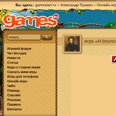
Вы здесь:
gamestart.ru
»
Александр Пушкин
»
Онлайн иг
игра «H-bounc
Игровой форум
Чат-беседка
Новости
Статьи
Коды к старым играм
Скачать мини игры
Игры для телефона
Онлайн игры
ЧаВо
Помощь
Спасибо
Реклама
Правила
Контакты