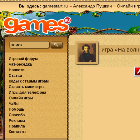
Вы здесь:
gamestart.ru
»
Александр Пушкин
»
Онлайн иг
игра «На волн
Игровой форум
Чат-беседка
Новости
Статьи
Коды к старым играм
Скачать мини игры
Игры для телефона
Онлайн игры
ЧаВо
Помощь
Спасибо
Реклама
Правила
Контакты