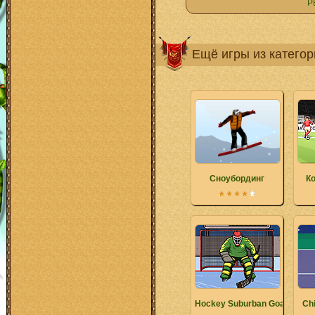
Р
Ещё игры из катего
Сноубординг
К
Hockey Suburban Goalie
Ch