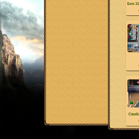
Бен 1
Своб