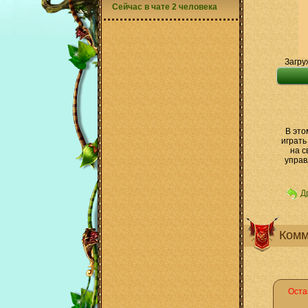
Сейчас в чате 2 человека
Загру
В это
играть
на с
управ
Д
Комм
Оста