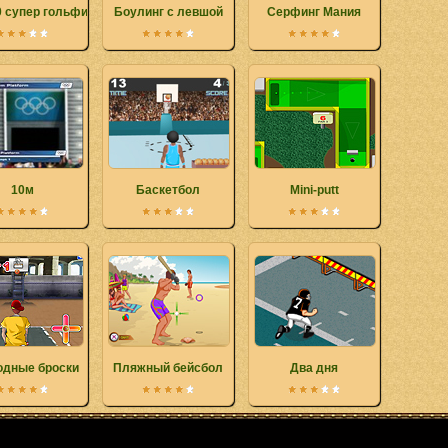
0 супер гольфист
Боулинг с левшой
Серфинг Мания
10м
Баскетбол
Mini-putt
одные броски
Пляжный бейсбол
Два дня