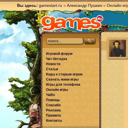
Вы здесь:
gamestart.ru
»
Александр Пушкин
»
Онлайн иг
Игровой форум
Чат-беседка
Новости
Статьи
Коды к старым играм
Скачать мини игры
Игры для телефона
Онлайн игры
ЧаВо
Помощь
Спасибо
Реклама
Правила
Контакты