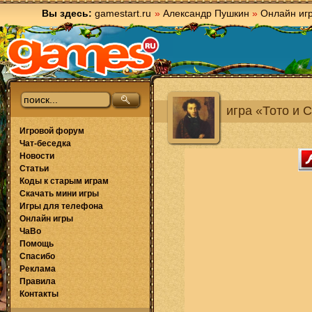
Вы здесь:
gamestart.ru
»
Александр Пушкин
»
Онлайн иг
игра «Тото и С
Игровой форум
Чат-беседка
Новости
Статьи
Коды к старым играм
Скачать мини игры
Игры для телефона
Онлайн игры
ЧаВо
Помощь
Спасибо
Реклама
Правила
Контакты