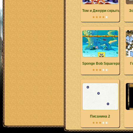
Том и Джерри скрытые объ
З
Sponge Bob Squarepants De
Г
Писанина 2