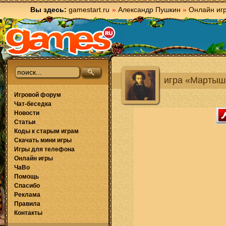
Вы здесь:
gamestart.ru
»
Александр Пушкин
»
Онлайн иг
игра «Мартыш
Игровой форум
Чат-беседка
Новости
Статьи
Коды к старым играм
Скачать мини игры
Игры для телефона
Онлайн игры
ЧаВо
Помощь
Спасибо
Реклама
Правила
Контакты