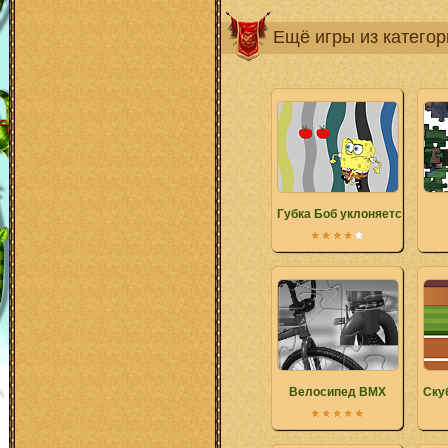
Ещё игры из катего
Губка Боб уклоняется от то
Велосипед BMX
Ску