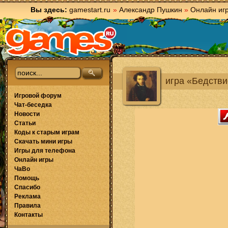
Вы здесь:
gamestart.ru
»
Александр Пушкин
»
Онлайн иг
игра «Бедств
Игровой форум
Чат-беседка
Новости
Статьи
Коды к старым играм
Скачать мини игры
Игры для телефона
Онлайн игры
ЧаВо
Помощь
Спасибо
Реклама
Правила
Контакты