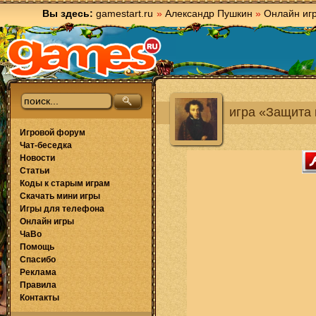
Вы здесь:
gamestart.ru
»
Александр Пушкин
»
Онлайн иг
игра «Защита
Игровой форум
Чат-беседка
Новости
Статьи
Коды к старым играм
Скачать мини игры
Игры для телефона
Онлайн игры
ЧаВо
Помощь
Спасибо
Реклама
Правила
Контакты