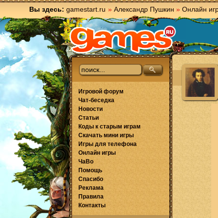
Вы здесь:
gamestart.ru
»
Александр Пушкин
»
Онлайн иг
Игровой форум
Чат-беседка
Новости
Статьи
Коды к старым играм
Скачать мини игры
Игры для телефона
Онлайн игры
ЧаВо
Помощь
Спасибо
Реклама
Правила
Контакты