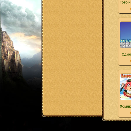
Тото и
Один
Хомяк