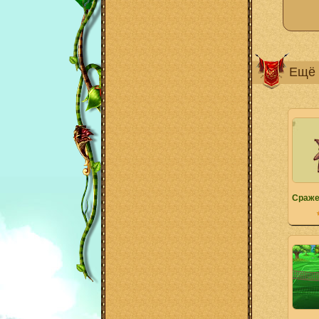
Ещё 
Сраже