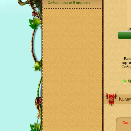
Сейчас в чате 5 человек
За
Ваш
карти
Собер
Д
Комм
Оста