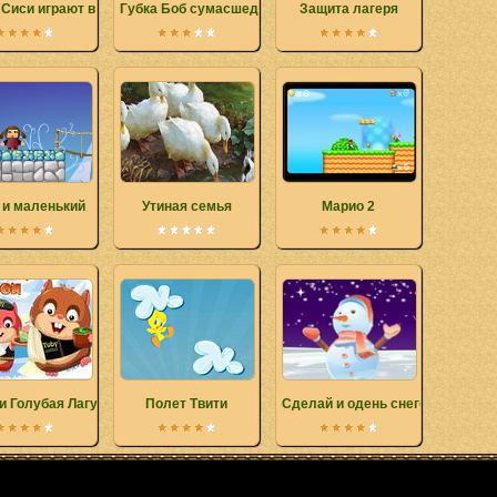
 Сиси играют в теннис
Губка Боб сумасшедший забег
Защита лагеря
 и маленький
Утиная семья
Марио 2
и Голубая Лагуна
Полет Твити
Сделай и одень снеговика