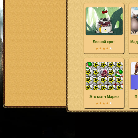
Лесной крот
Мад
Это матч Марио
П