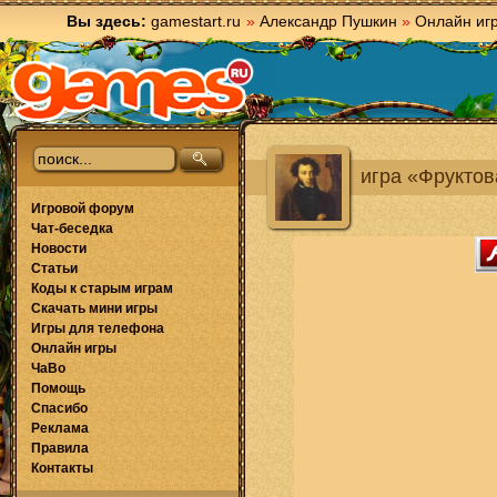
Вы здесь:
gamestart.ru
»
Александр Пушкин
»
Онлайн иг
игра «Фруктов
Игровой форум
Чат-беседка
Новости
Статьи
Коды к старым играм
Скачать мини игры
Игры для телефона
Онлайн игры
ЧаВо
Помощь
Спасибо
Реклама
Правила
Контакты