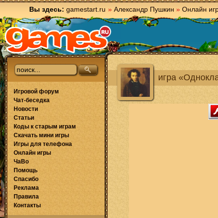
Вы здесь:
gamestart.ru
»
Александр Пушкин
»
Онлайн иг
игра «Однокл
Игровой форум
Чат-беседка
Новости
Статьи
Коды к старым играм
Скачать мини игры
Игры для телефона
Онлайн игры
ЧаВо
Помощь
Спасибо
Реклама
Правила
Контакты