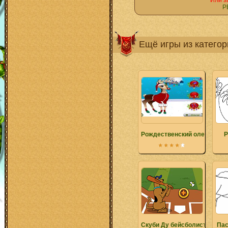
Или з
Р
Ещё игры из катего
Рождественский олень
Р
Скуби Ду бейсболист
Пас