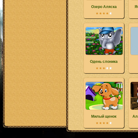
Озеро Аляска
Я
Одень слоника
Милый щенок
Ал