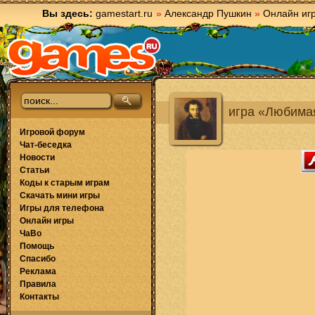
Вы здесь:
gamestart.ru
»
Александр Пушкин
»
Онлайн иг
игра «Любима
Игровой форум
Чат-беседка
Новости
Статьи
Коды к старым играм
Скачать мини игры
Игры для телефона
Онлайн игры
ЧаВо
Помощь
Спасибо
Реклама
Правила
Контакты