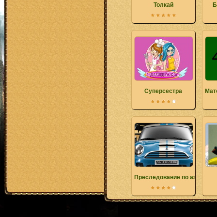
Толкай
Б
Суперсестра
Мат
Преследование по аэродро