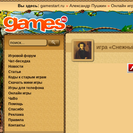
Вы здесь:
gamestart.ru
»
Александр Пушкин
»
Онлайн иг
игра «Снежны
Игровой форум
Чат-беседка
Новости
Статьи
Коды к старым играм
Скачать мини игры
Игры для телефона
Онлайн игры
ЧаВо
Помощь
Спасибо
Реклама
Правила
Контакты