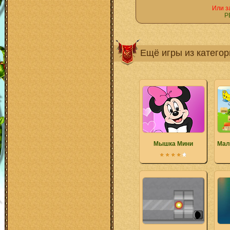
Или з
Р
Ещё игры из катего
Мышка Мини
Мал