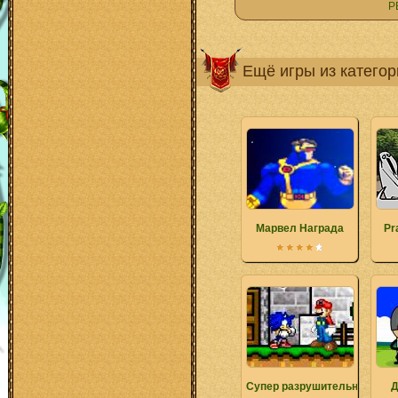
Р
Ещё игры из катего
Марвел Награда
Pr
Супер разрушительная всп
Д