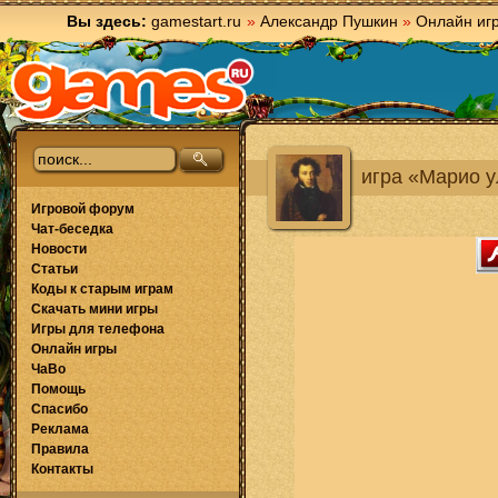
Вы здесь:
gamestart.ru
»
Александр Пушкин
»
Онлайн иг
игра «Марио у
Игровой форум
Чат-беседка
Новости
Статьи
Коды к старым играм
Скачать мини игры
Игры для телефона
Онлайн игры
ЧаВо
Помощь
Спасибо
Реклама
Правила
Контакты