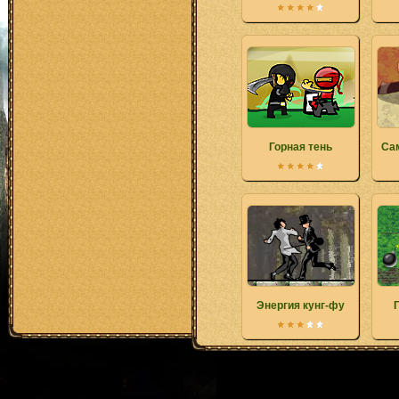
Горная тень
Са
Энергия кунг-фу