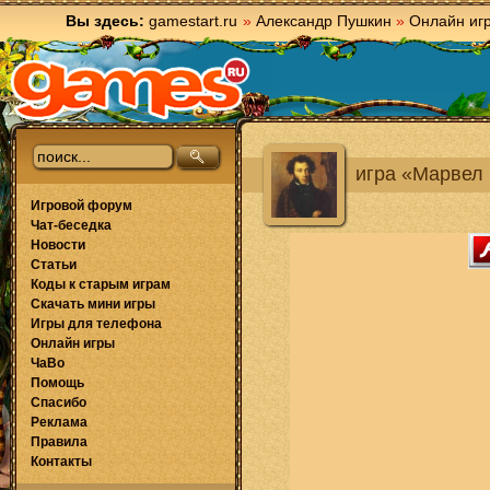
Вы здесь:
gamestart.ru
»
Александр Пушкин
»
Онлайн иг
игра «Марвел
Игровой форум
Чат-беседка
Новости
Статьи
Коды к старым играм
Скачать мини игры
Игры для телефона
Онлайн игры
ЧаВо
Помощь
Спасибо
Реклама
Правила
Контакты