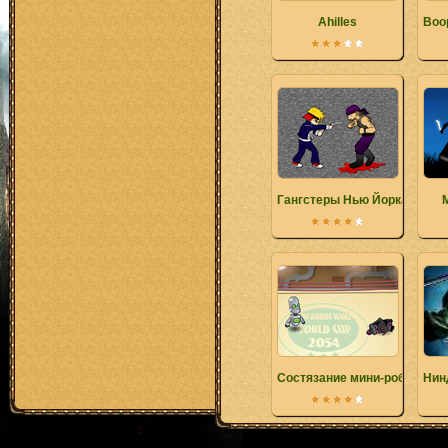
Ahilles
Воо
Гангстеры Нью Йорка
Состязание мини-роботов
Нин