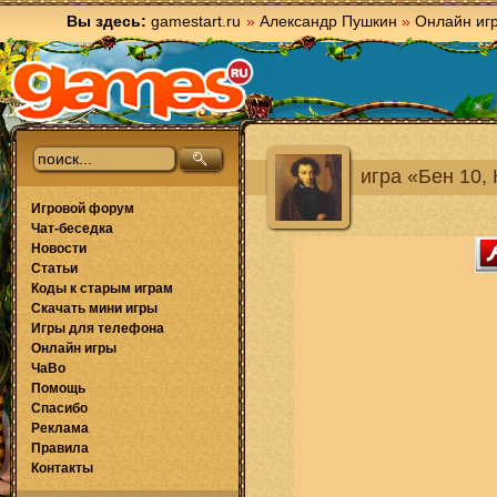
Вы здесь:
gamestart.ru
»
Александр Пушкин
»
Онлайн иг
игра «Бен 10,
Игровой форум
Чат-беседка
Новости
Статьи
Коды к старым играм
Скачать мини игры
Игры для телефона
Онлайн игры
ЧаВо
Помощь
Спасибо
Реклама
Правила
Контакты