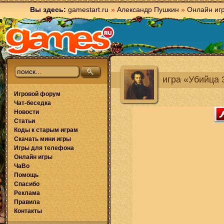
Вы здесь:
gamestart.ru
»
Александр Пушкин
»
Онлайн иг
игра «Убийца 
Игровой форум
Чат-беседка
Новости
Статьи
Коды к старым играм
Скачать мини игры
Игры для телефона
Онлайн игры
ЧаВо
Помощь
Спасибо
Реклама
Правила
Контакты