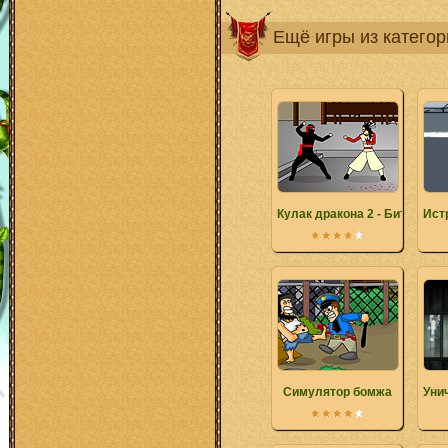
Ещё игры из катего
Кулак дракона 2 - Битва до 
Ист
Симулятор бомжа
Уни