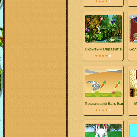
Скрытый алфавит в джунгл
Бол
Прыгающий Багс Банни
М