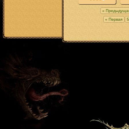
« Предыдуща
« Первая
5