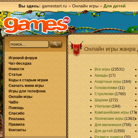
Вы здесь:
gamestart.ru
»
Онлайн игры
»
Для детей
Онлайн игры жанра 
Игровой форум
Чат-беседка
Новости
Все игры
(23531)
Статьи
Аркады
(17)
Коды к старым играм
Азартные игры
(164)
Скачать мини игры
Головоломки
(11)
Игры для телефона
Стрелялки
(1760)
Онлайн игры
Шарики
(272)
ЧаВо
Убегалки
(164)
Помощь
Компанейские игры
(77)
Спасибо
Логические игры
(1362)
Реклама
Правила
Для мальчишек
(756)
Контакты
Для детей
(1350)
Развите памяти
(20)