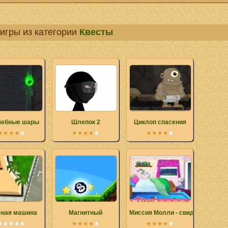
игры из категории
Квесты
ебные шары
Шлепок 2
Циклоп спасения
еная машина
Магнитный
Миссия Молли - свидание