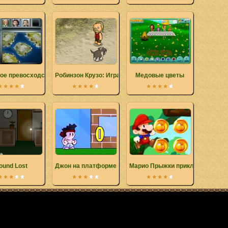
ое превосходство 2
Робинзон Крузо: Игра
Медовые цветы
ound Lost
Джон на платформе
Марио Прыжки приключения