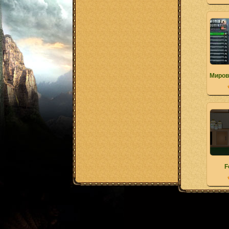
Миров
F