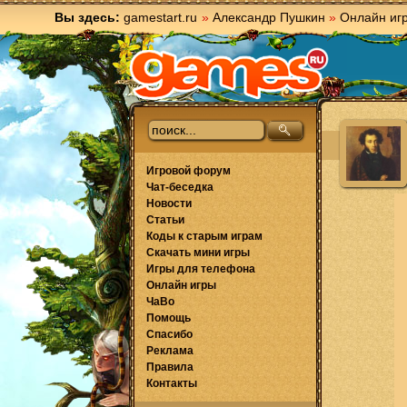
Вы здесь:
gamestart.ru
»
Александр Пушкин
»
Онлайн иг
Игровой форум
Чат-беседка
Новости
Статьи
Коды к старым играм
Скачать мини игры
Игры для телефона
Онлайн игры
ЧаВо
Помощь
Спасибо
Реклама
Правила
Контакты