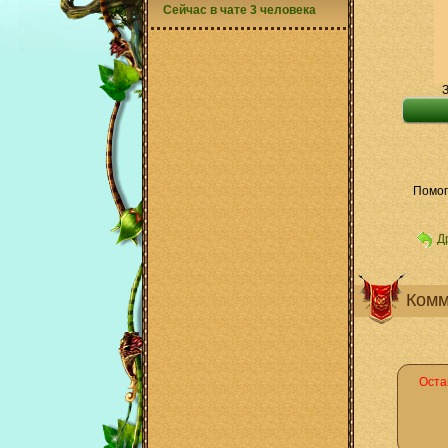
Сейчас в чате 3 человека
З
Помог
Д
Комм
Оста