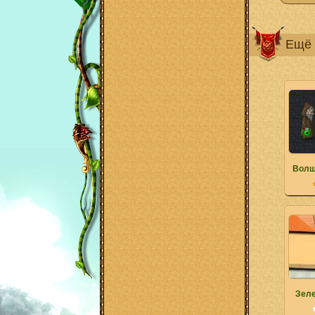
Ещё 
Волш
Зел