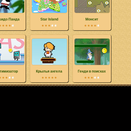
идо Панда
Star Island
Монсит
тимизатор
Крылья ангела
Генди в поисках