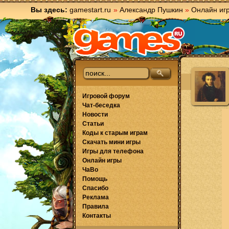
Вы здесь:
gamestart.ru
»
Александр Пушкин
»
Онлайн иг
Игровой форум
Чат-беседка
Новости
Статьи
Коды к старым играм
Скачать мини игры
Игры для телефона
Онлайн игры
ЧаВо
Помощь
Спасибо
Реклама
Правила
Контакты