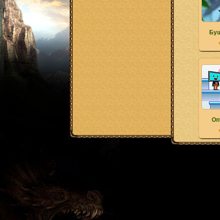
Буш
Оп