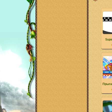
Supe
Прыга