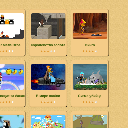
r Mafia Bros
Королевство золота
Винго
ющие за бананами
В мире любви
Сигма убийца