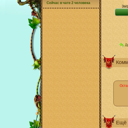
Сейчас в чате 2 человека
Заг
Д
Комм
Оста
Ещё 