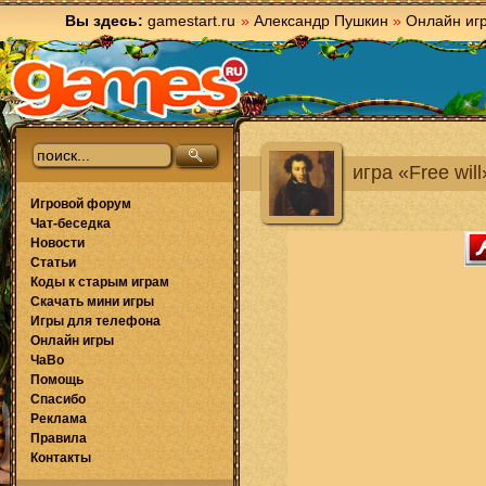
Вы здесь:
gamestart.ru
»
Александр Пушкин
»
Онлайн иг
игра «Free will
Игровой форум
Чат-беседка
Новости
Статьи
Коды к старым играм
Скачать мини игры
Игры для телефона
Онлайн игры
ЧаВо
Помощь
Спасибо
Реклама
Правила
Контакты