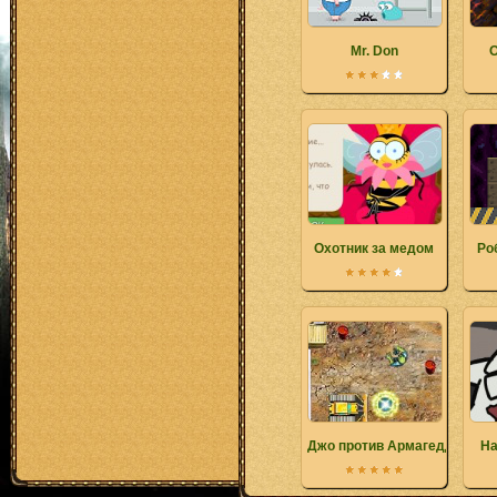
Mr. Don
О
Охотник за медом
Ро
Джо против Армагеддона
На