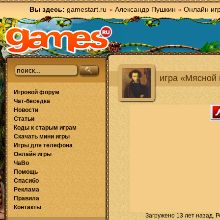
Вы здесь:
gamestart.ru
»
Александр Пушкин
»
Онлайн иг
игра «Мясной
Игровой форум
Чат-беседка
Новости
Статьи
Коды к старым играм
Скачать мини игры
Игры для телефона
Онлайн игры
ЧаВо
Помощь
Спасибо
Реклама
Правила
Контакты
Загружено 13 лет назад. Р