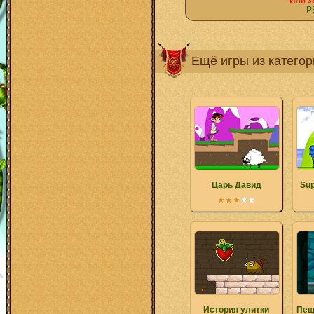
Или з
Р
Ещё игры из катего
Царь Давид
Su
История улитки
Пещ