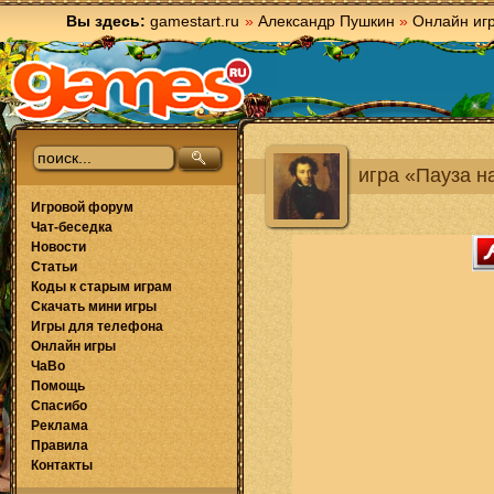
Вы здесь:
gamestart.ru
»
Александр Пушкин
»
Онлайн иг
игра «Пауза н
Игровой форум
Чат-беседка
Новости
Статьи
Коды к старым играм
Скачать мини игры
Игры для телефона
Онлайн игры
ЧаВо
Помощь
Спасибо
Реклама
Правила
Контакты