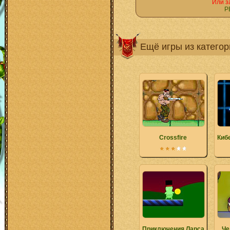
Или з
Р
Ещё игры из катего
Crossfire
Киб
Приключения Ларса
Че