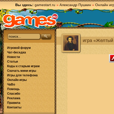
Вы здесь:
gamestart.ru
»
Александр Пушкин
»
Онлайн иг
игра «Желтый
Игровой форум
Чат-беседка
Новости
Статьи
Коды к старым играм
Скачать мини игры
Игры для телефона
Онлайн игры
ЧаВо
Помощь
Спасибо
Реклама
Правила
Контакты