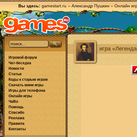
Вы здесь:
gamestart.ru
»
Александр Пушкин
»
Онлайн иг
игра «Легенд
Игровой форум
Чат-беседка
Новости
Статьи
Коды к старым играм
Скачать мини игры
Игры для телефона
Онлайн игры
ЧаВо
Помощь
Спасибо
Реклама
Правила
Контакты