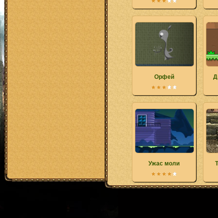
Орфей
Д
Ужас моли