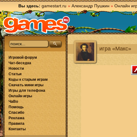
Вы здесь:
gamestart.ru
»
Александр Пушкин
»
Онлайн иг
игра «Макс»
Игровой форум
Чат-беседка
Новости
Статьи
Коды к старым играм
Скачать мини игры
Игры для телефона
Онлайн игры
ЧаВо
Помощь
Спасибо
Реклама
Правила
Контакты