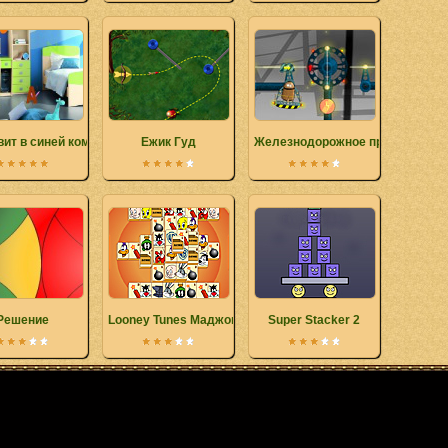
ит в синей комнате
Ежик Гуд
Железнодорожное приключение
Решение
Looney Tunes Маджонг
Super Stacker 2