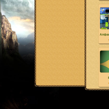
Алфав