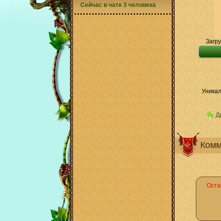
Сейчас в чате 3 человека
Загру
Уникал
Д
Комм
Оста