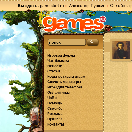
Вы здесь:
gamestart.ru
»
Александр Пушкин
»
Онлайн иг
Игровой форум
Чат-беседка
Новости
Статьи
Коды к старым играм
Скачать мини игры
Игры для телефона
Онлайн игры
ЧаВо
Помощь
Спасибо
Реклама
Правила
Контакты