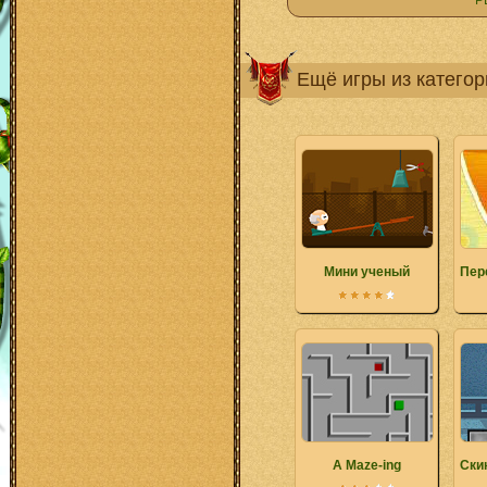
Р
Ещё игры из катего
Мини ученый
Пер
A Maze-ing
Ски