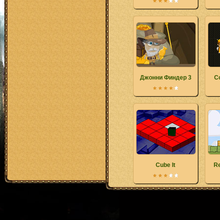
Джонни Финдер 3
С
Cube It
Re