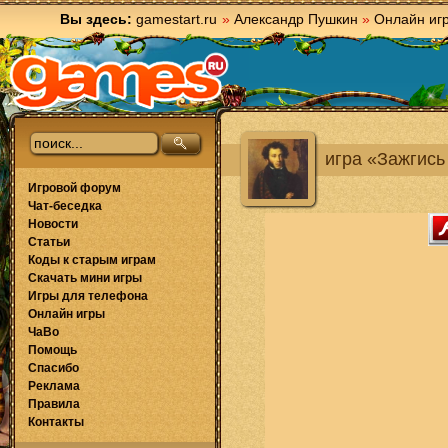
Вы здесь:
gamestart.ru
»
Александр Пушкин
»
Онлайн иг
игра «Зажгись
Игровой форум
Чат-беседка
Новости
Статьи
Коды к старым играм
Скачать мини игры
Игры для телефона
Онлайн игры
ЧаВо
Помощь
Спасибо
Реклама
Правила
Контакты