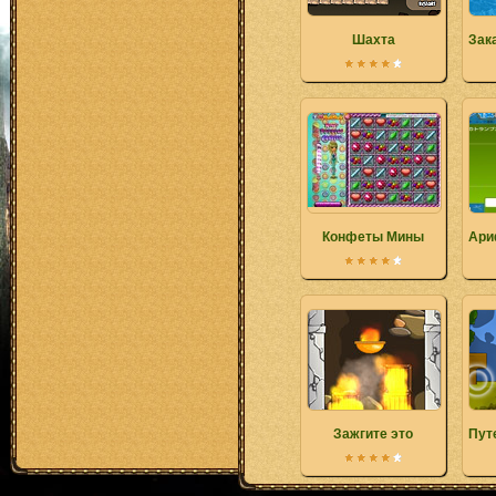
Шахта
Зак
Конфеты Мины
Ари
Зажгите это
Пут