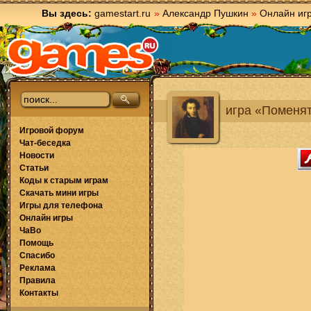
Вы здесь:
gamestart.ru
»
Александр Пушкин
»
Онлайн иг
игра «Поменя
Игровой форум
Чат-беседка
Новости
Статьи
Коды к старым играм
Скачать мини игры
Игры для телефона
Онлайн игры
ЧаВо
Помощь
Спасибо
Реклама
Правила
Контакты