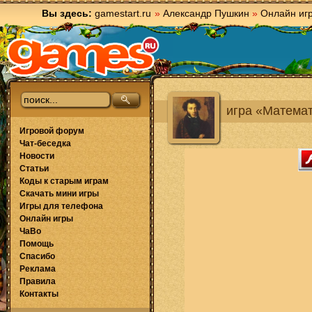
Вы здесь:
gamestart.ru
»
Александр Пушкин
»
Онлайн иг
игра «Матема
Игровой форум
Чат-беседка
Новости
Статьи
Коды к старым играм
Скачать мини игры
Игры для телефона
Онлайн игры
ЧаВо
Помощь
Спасибо
Реклама
Правила
Контакты