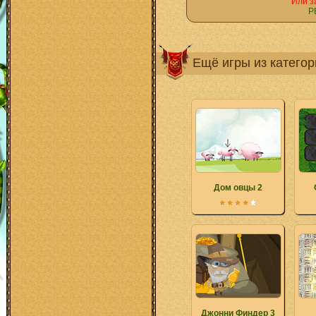
Или з
Р
Ещё игры из катего
Дом овцы 2
Джонни Финдер 3