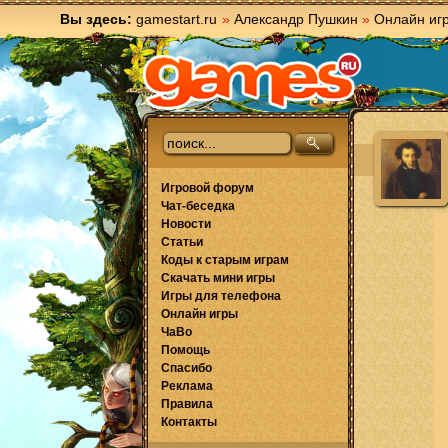
Вы здесь:
gamestart.ru
»
Александр Пушкин
»
Онлайн иг
Игровой форум
Чат-беседка
Новости
Статьи
Коды к старым играм
Скачать мини игры
Игры для телефона
Онлайн игры
ЧаВо
Помощь
Спасибо
Реклама
Правила
Контакты