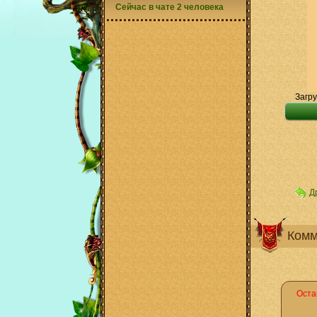
Сейчас в чате 2 человека
Загру
Д
Комм
Оста