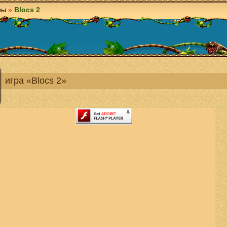
ры
»
Blocs 2
игра «Blocs 2»