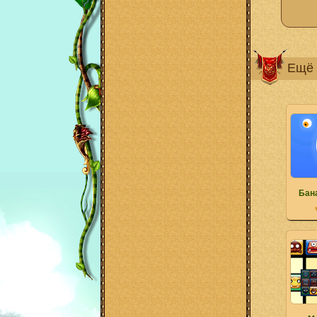
Ещё 
Бан