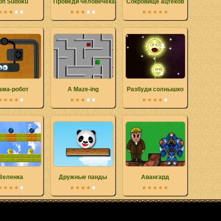
on Sudoku
Проведи человечека
Сокровище ацтеков
ама-робот
A Maze-ing
Разбуди солнышко
Зеленка
Дружные панды
Авангард