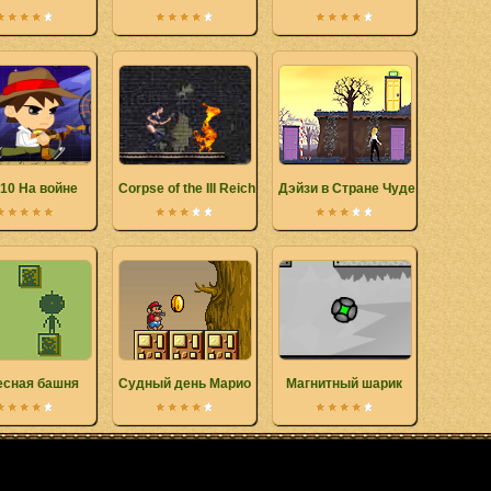
10 На войне
Corpse of the III Reich
Дэйзи в Стране Чудес
есная башня
Судный день Марио
Магнитный шарик