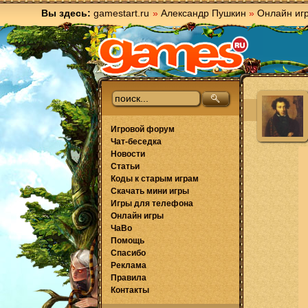
Вы здесь:
gamestart.ru
»
Александр Пушкин
»
Онлайн иг
Игровой форум
Чат-беседка
Новости
Статьи
Коды к старым играм
Скачать мини игры
Игры для телефона
Онлайн игры
ЧаВо
Помощь
Спасибо
Реклама
Правила
Контакты