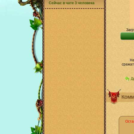
Сейчас в чате 3 человека
Загр
На
сражат
Д
Комм
Оста