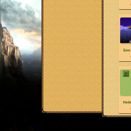
Бен 
Неб