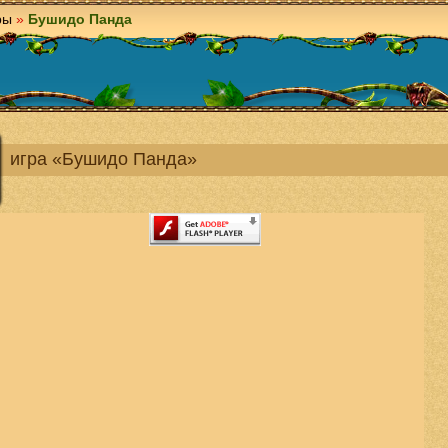
ры
»
Бушидо Панда
игра «Бушидо Панда»