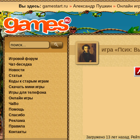
Вы здесь:
gamestart.ru
»
Александр Пушкин
»
Онлайн иг
игра «Псих: В
Игровой форум
Чат-беседка
Новости
Статьи
Коды к старым играм
Скачать мини игры
Игры для телефона
Онлайн игры
ЧаВо
Помощь
Спасибо
Реклама
Правила
Контакты
Загружено 13 лет назад. Рейт