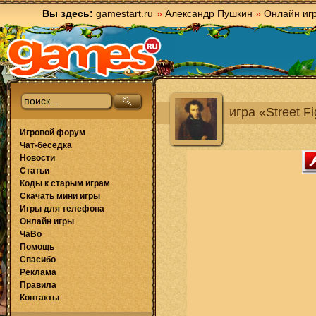
Вы здесь:
gamestart.ru
»
Александр Пушкин
»
Онлайн иг
игра «Street Fi
Игровой форум
Чат-беседка
Новости
Статьи
Коды к старым играм
Скачать мини игры
Игры для телефона
Онлайн игры
ЧаВо
Помощь
Спасибо
Реклама
Правила
Контакты