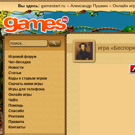
Вы здесь:
gamestart.ru
»
Александр Пушкин
»
Онлайн иг
игра «Беспор
Игровой форум
Чат-беседка
Новости
Статьи
Коды к старым играм
Скачать мини игры
Игры для телефона
Онлайн игры
ЧаВо
Помощь
Спасибо
Реклама
Правила
Контакты