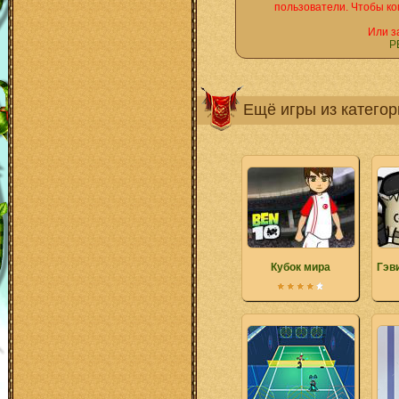
пользователи. Чтобы ко
Или з
Р
Ещё игры из катего
Кубок мира
Гэв