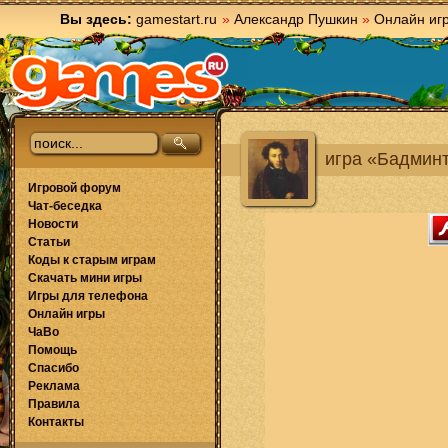
Вы здесь:
gamestart.ru
»
Александр Пушкин
»
Онлайн иг
игра «Бадмин
Игровой форум
Чат-беседка
Новости
Статьи
Коды к старым играм
Скачать мини игры
Игры для телефона
Онлайн игры
ЧаВо
Помощь
Спасибо
Реклама
Правила
Контакты