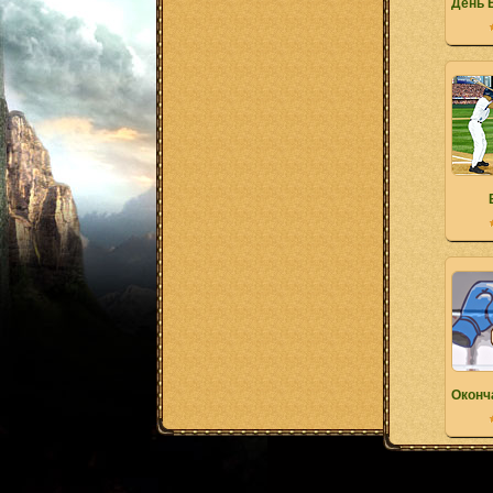
День 
Оконч