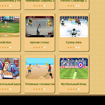
Валентина у Роналдо
Чемпионат Европы 2008
Forrest Challenge 2
Бейсбол
против стены
Супер лига
ательный раунд
Пляжные головастики
Футбольный блиц