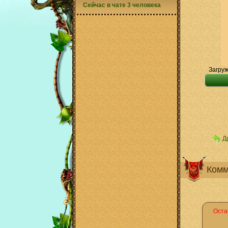
Сейчас в чате 3 человека
Загруж
Д
Комм
Оста