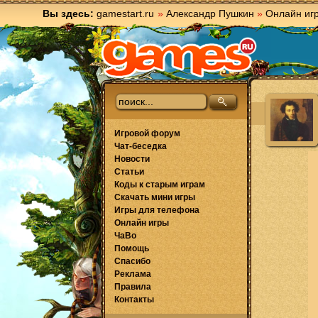
Вы здесь:
gamestart.ru
»
Александр Пушкин
»
Онлайн иг
Игровой форум
Чат-беседка
Новости
Статьи
Коды к старым играм
Скачать мини игры
Игры для телефона
Онлайн игры
ЧаВо
Помощь
Спасибо
Реклама
Правила
Контакты