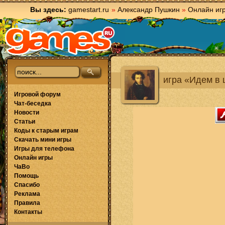
Вы здесь:
gamestart.ru
»
Александр Пушкин
»
Онлайн иг
игра «Идем в
Игровой форум
Чат-беседка
Новости
Статьи
Коды к старым играм
Скачать мини игры
Игры для телефона
Онлайн игры
ЧаВо
Помощь
Спасибо
Реклама
Правила
Контакты