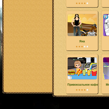
Яна
Привокзальное кафе
М