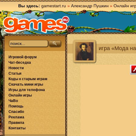
Вы здесь:
gamestart.ru
»
Александр Пушкин
»
Онлайн иг
игра «Мода на
Игровой форум
Чат-беседка
Новости
Статьи
Коды к старым играм
Скачать мини игры
Игры для телефона
Онлайн игры
ЧаВо
Помощь
Спасибо
Реклама
Правила
Контакты