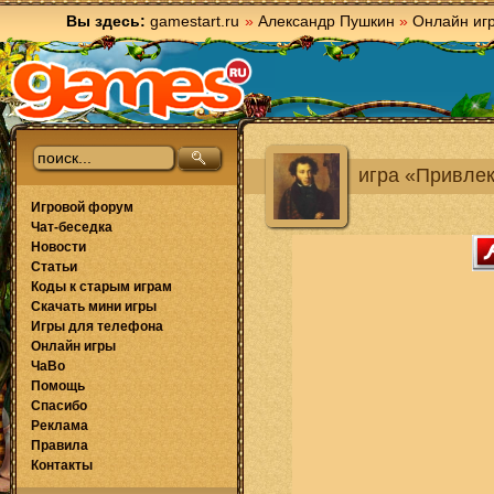
Вы здесь:
gamestart.ru
»
Александр Пушкин
»
Онлайн иг
игра «Привле
Игровой форум
Чат-беседка
Новости
Статьи
Коды к старым играм
Скачать мини игры
Игры для телефона
Онлайн игры
ЧаВо
Помощь
Спасибо
Реклама
Правила
Контакты