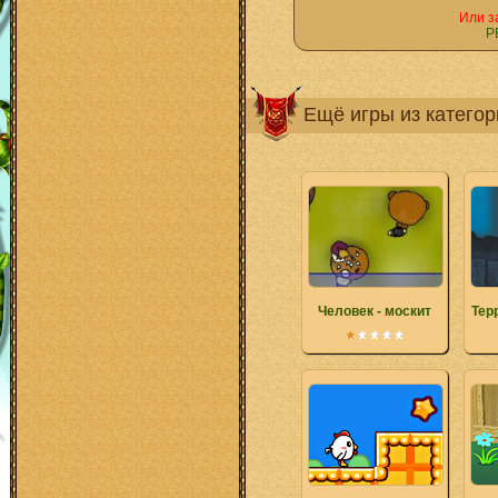
Или з
Р
Ещё игры из катего
Человек - москит
Тер