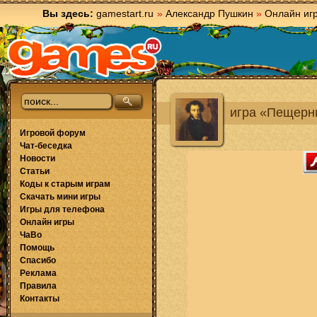
Вы здесь:
gamestart.ru
»
Александр Пушкин
»
Онлайн иг
игра «Пещерн
Игровой форум
Чат-беседка
Новости
Статьи
Коды к старым играм
Скачать мини игры
Игры для телефона
Онлайн игры
ЧаВо
Помощь
Спасибо
Реклама
Правила
Контакты