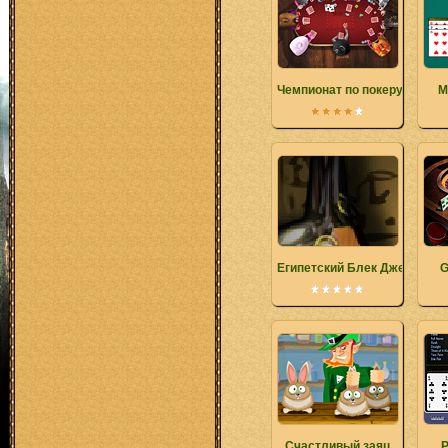
Чемпионат по покеру
M
Египетский Блек Джек
G
Счастливый заяц
P