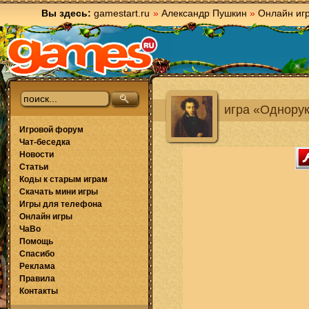
Вы здесь:
gamestart.ru
»
Александр Пушкин
»
Онлайн иг
игра «Однору
Игровой форум
Чат-беседка
Новости
Статьи
Коды к старым играм
Скачать мини игры
Игры для телефона
Онлайн игры
ЧаВо
Помощь
Спасибо
Реклама
Правила
Контакты