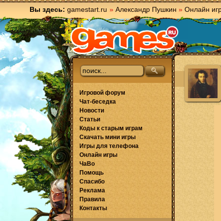
Вы здесь:
gamestart.ru
»
Александр Пушкин
»
Онлайн иг
Игровой форум
Чат-беседка
Новости
Статьи
Коды к старым играм
Скачать мини игры
Игры для телефона
Онлайн игры
ЧаВо
Помощь
Спасибо
Реклама
Правила
Контакты