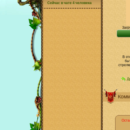
Сейчас в чате 4 человека
Загр
В эт
бы
стрелк
Д
Комм
Оста