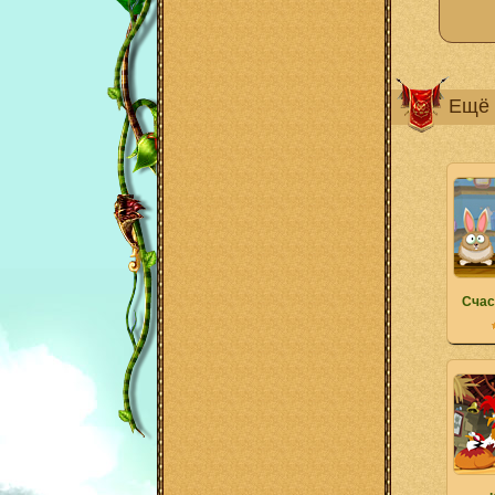
Ещё 
Счас