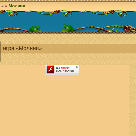
ры
»
Молния
игра «Молния»