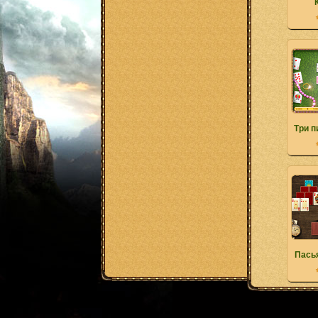
Три п
Пась