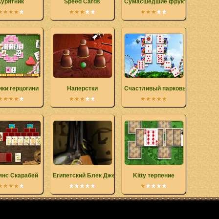
Курятник
Speed Cards
Сумасшедшие фрукты
ики герцогини
Наперстки
Счастливый парковый пасьянс
янс Скарабей
Египетский Блек Джек
Kitty терпение