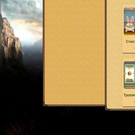
Счас
Тропи