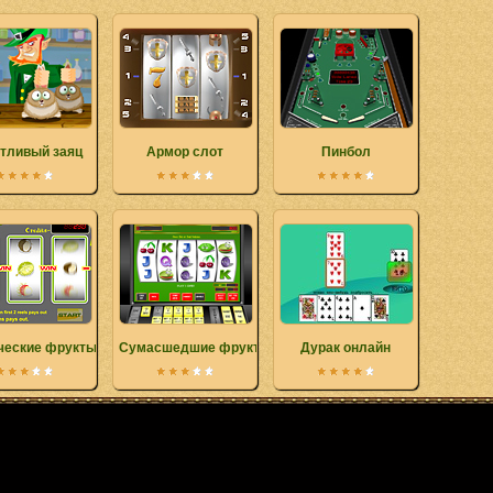
тливый заяц
Армор слот
Пинбол
ческие фрукты
Сумасшедшие фрукты
Дурак онлайн