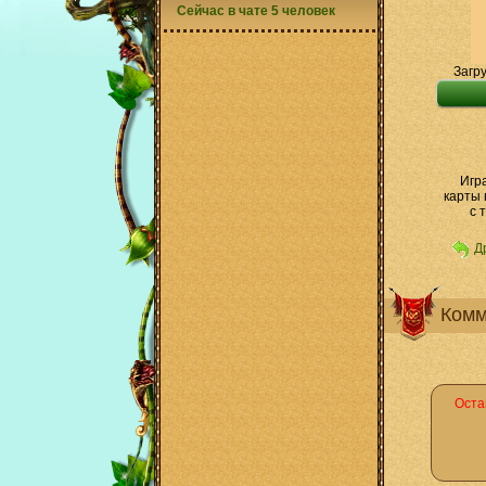
Сейчас в чате 5 человек
Загру
Игр
карты 
с 
Д
Комм
Оста