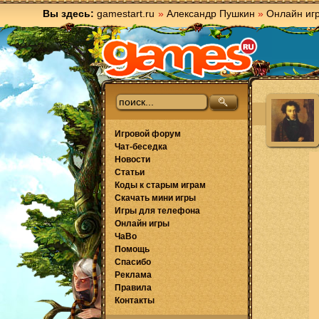
Вы здесь:
gamestart.ru
»
Александр Пушкин
»
Онлайн иг
Игровой форум
Чат-беседка
Новости
Статьи
Коды к старым играм
Скачать мини игры
Игры для телефона
Онлайн игры
ЧаВо
Помощь
Спасибо
Реклама
Правила
Контакты