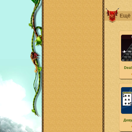
Ещё 
Deal
Деву